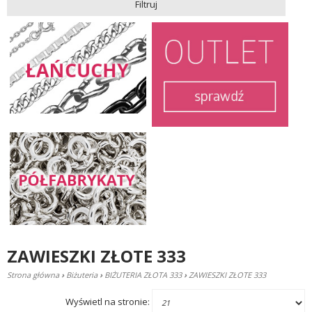
Filtruj
ZAWIESZKI ZŁOTE 333
Strona główna
›
Biżuteria
›
BIŻUTERIA ZŁOTA 333
›
ZAWIESZKI ZŁOTE 333
Wyświetl na stronie: