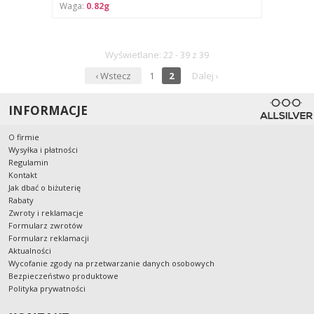
Waga:
0.82g
Wyświetlane: 22 - 39 z 39
‹ Wstecz
1
2
Dalej ›
INFORMACJE
O firmie
Wysyłka i płatności
Regulamin
Kontakt
Jak dbać o biżuterię
Rabaty
Zwroty i reklamacje
Formularz zwrotów
Formularz reklamacji
Aktualności
Wycofanie zgody na przetwarzanie danych osobowych
Bezpieczeństwo produktowe
Polityka prywatności