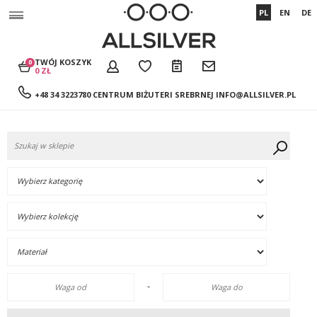
PL
EN
DE
TWÓJ KOSZYK
0
0 ZŁ
+48 34 3223780 CENTRUM BIŻUTERI SREBRNEJ
INFO@ALLSILVER.PL
-