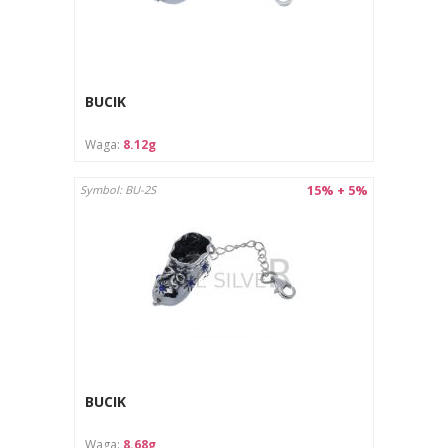
BUCIK
Waga:
8.12g
15% + 5%
Symbol: BU-2S
BUCIK
Waga:
8.68g