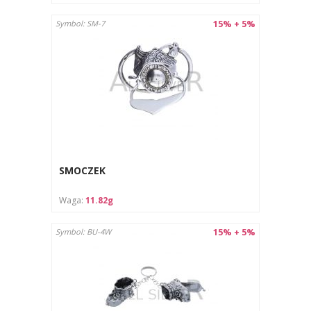
15% + 5%
Symbol: SM-7
SMOCZEK
Waga:
11.82g
15% + 5%
Symbol: BU-4W