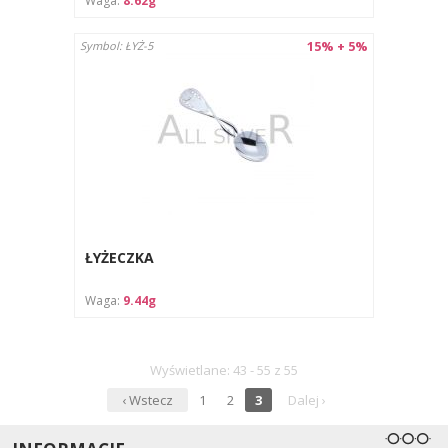
Waga:
8.62g
15% + 5%
Symbol: ŁYŻ-5
ŁYŻECZKA
Waga:
9.44g
Wyświetlane: 43 - 55 z 55
‹ Wstecz
1
2
3
Dalej ›