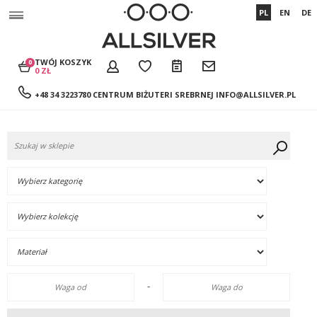
PL
EN
DE
TWÓJ KOSZYK
0
0 ZŁ
+48 34 3223780 CENTRUM BIŻUTERI SREBRNEJ
INFO@ALLSILVER.PL
-