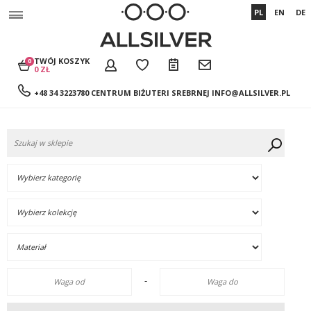
PL
EN
DE
TWÓJ KOSZYK
0
0 ZŁ
+48 34 3223780 CENTRUM BIŻUTERI SREBRNEJ
INFO@ALLSILVER.PL
-