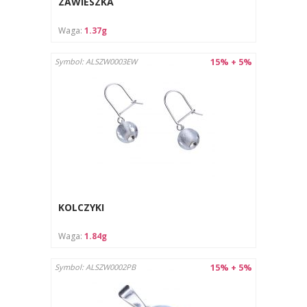
ZAWIESZKA
Unikaj kontaktu biżuterii z chemikaliami (np. perfumami,
detergentami), które mogą uszkodzić jej powierzchnię.
Waga:
1.37g
Chronić przed wilgocią i przechowywać w suchym miejscu.
Instrukcja pielęgnacji:
15% + 5%
Symbol: ALSZW0003EW
Czyścić za pomocą miękkiej ściereczki przeznaczonej do
biżuterii.
Przechowywać w osobnym woreczku lub pudełku, aby
uniknąć zarysowań
KOLCZYKI
Waga:
1.84g
15% + 5%
Symbol: ALSZW0002PB