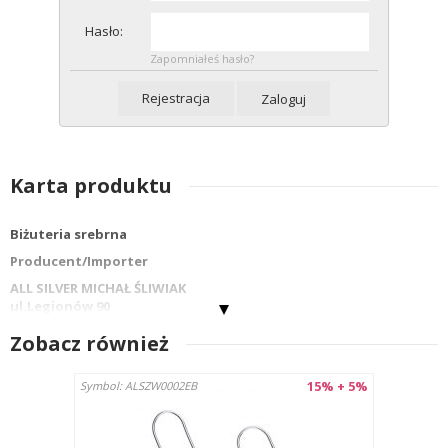
Hasło:
Zapomniałeś hasło?
Rejestracja
Zaloguj
Karta produktu
Biżuteria srebrna
Producent/Importer
ALL SILVER MICHAŁ ŚLIWIAK
ul.Legionów 90
42-202 Częstochowa
Zobacz również
info@allsilver.pl
tel: 48343223780
15% + 5%
Symbol: ALSZW0002EB
Kraj : Polska
Nazwa wyrobu:KOLCZYKI ALSZW0001EE
Materiał: Srebro próby 925