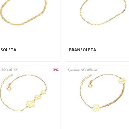
NSOLETA
BRANSOLETA
3%
 AS444B14K
Symbol: AS446B14K