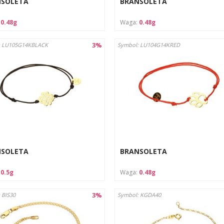
NSOLETA
BRANSOLETA
:
0.48g
Waga:
0.48g
3%
: LU105G14KBLACK
Symbol: LU104G14KRED
NSOLETA
BRANSOLETA
:
0.5g
Waga:
0.48g
3%
 BIS30
Symbol: KGDA40