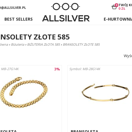
TWÓJ K
0
O@ALLSILVER.PL
0 ZŁ
BEST SELLERS
E-HURTOWNI
NSOLETY ZŁOTE 585
łówna
›
Biżuteria
›
BIŻUTERIA ZŁOTA 585
›
BRANSOLETY ZŁOTE 585
Wyśw
3%
: MB-27G14K
Symbol: MB-28G14K
NSOLETA
BRANSOLETA