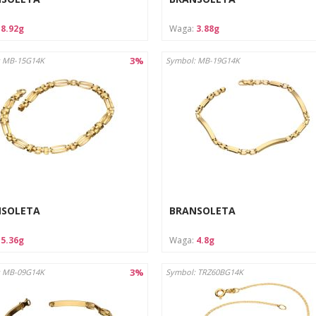
:
8.92g
Waga:
3.88g
3%
: MB-15G14K
Symbol: MB-19G14K
NSOLETA
BRANSOLETA
:
5.36g
Waga:
4.8g
3%
: MB-09G14K
Symbol: TRZ60BG14K