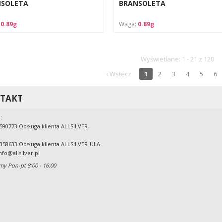
NSOLETA
BRANSOLETA
:
0.89g
Waga:
0.89g
Wyświetlane: 1 - 21 z 120
‹ Wstecz
1
2
3
4
5
6
TAKT
:
590773 Obsługa klienta ALLSILVER-
358633 Obsługa klienta ALLSILVER-ULA
nfo@allsilver.pl
my Pon-pt 8:00 - 16:00