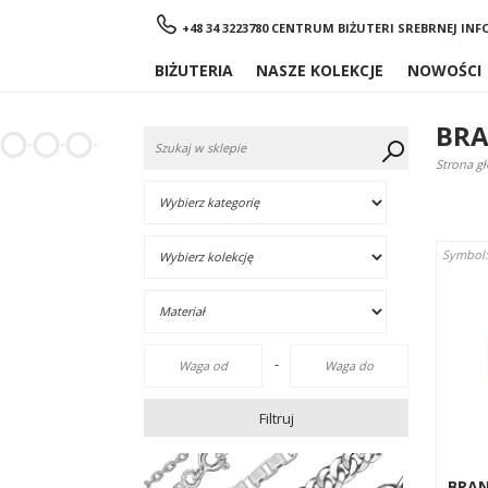
Menu
+48 34 3223780 CENTRUM BIŻUTERI SREBRNEJ
INF
BIŻUTERIA
NASZE KOLEKCJE
NOWOŚCI
BRA
Strona g
Symbol
-
Filtruj
BRA