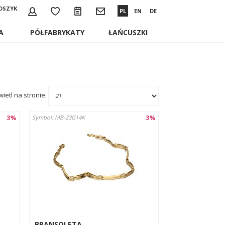
OSZYK
PL
EN
DE
A
PÓŁFABRYKATY
ŁAŃCUSZKI
ietl na stronie:
3%
3%
Symbol: MB-23G14K
BRANSOLETA