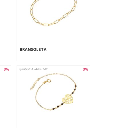
BRANSOLETA
3%
3%
Symbol: AS448B14K