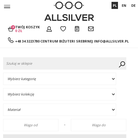
PL
EN
DE
TWÓJ KOSZYK
0
0 ZŁ
+48 34 3223780 CENTRUM BIŻUTERI SREBRNEJ
INFO@ALLSILVER.PL
-