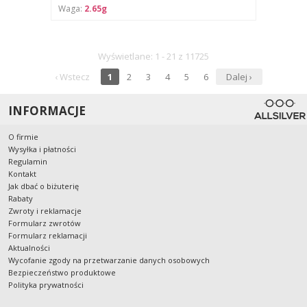
Waga:
2.65g
Wyświetlane: 1 - 21 z 11725
‹ Wstecz
1
2
3
4
5
6
Dalej ›
INFORMACJE
O firmie
Wysyłka i płatności
Regulamin
Kontakt
Jak dbać o biżuterię
Rabaty
Zwroty i reklamacje
Formularz zwrotów
Formularz reklamacji
Aktualności
Wycofanie zgody na przetwarzanie danych osobowych
Bezpieczeństwo produktowe
Polityka prywatności