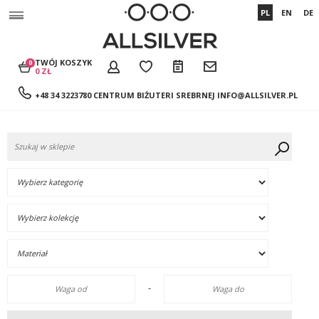
PL
EN
DE
TWÓJ KOSZYK
0
0 ZŁ
+48 34 3223780 CENTRUM BIŻUTERI SREBRNEJ
INFO@ALLSILVER.PL
-