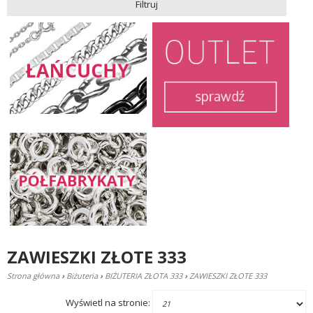
Filtruj
ZAWIESZKI ZŁOTE 333
Strona główna
›
Biżuteria
›
BIŻUTERIA ZŁOTA 333
›
ZAWIESZKI ZŁOTE 333
Wyświetl na stronie: