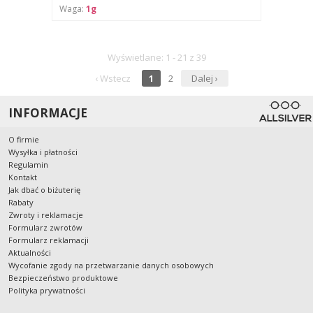
Waga:
1g
Wyświetlane: 1 - 21 z 39
‹ Wstecz
1
2
Dalej ›
INFORMACJE
O firmie
Wysyłka i płatności
Regulamin
Kontakt
Jak dbać o biżuterię
Rabaty
Zwroty i reklamacje
Formularz zwrotów
Formularz reklamacji
Aktualności
Wycofanie zgody na przetwarzanie danych osobowych
Bezpieczeństwo produktowe
Polityka prywatności