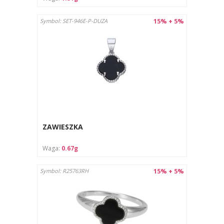
15% + 5%
Symbol: SET-946E-P-DUZA
ZAWIESZKA
Waga:
0.67g
15% + 5%
Symbol: R25763RH