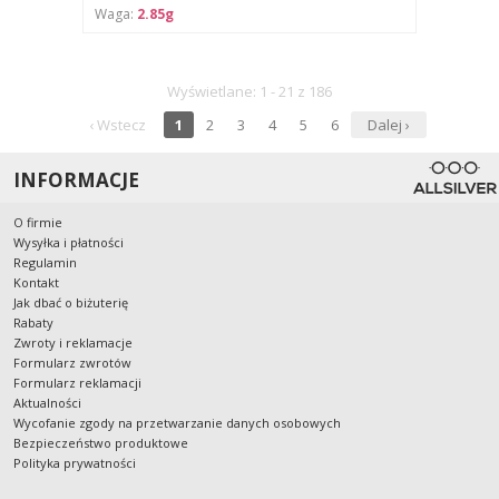
Waga:
2.85g
Wyświetlane: 1 - 21 z 186
‹ Wstecz
1
2
3
4
5
6
Dalej ›
INFORMACJE
O firmie
Wysyłka i płatności
Regulamin
Kontakt
Jak dbać o biżuterię
Rabaty
Zwroty i reklamacje
Formularz zwrotów
Formularz reklamacji
Aktualności
Wycofanie zgody na przetwarzanie danych osobowych
Bezpieczeństwo produktowe
Polityka prywatności