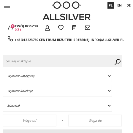
PL
EN
DE
TWÓJ KOSZYK
0
0 ZŁ
+48 34 3223780 CENTRUM BIŻUTERI SREBRNEJ
INFO@ALLSILVER.PL
-