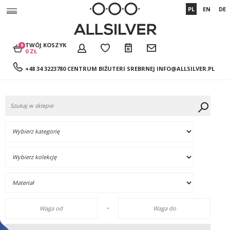
PL
EN
DE
TWÓJ KOSZYK
0
0 ZŁ
+48 34 3223780 CENTRUM BIŻUTERI SREBRNEJ
INFO@ALLSILVER.PL
-