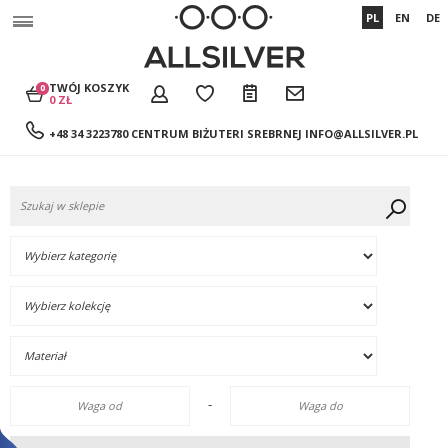
PL
EN
DE
TWÓJ KOSZYK
0
0 ZŁ
+48 34 3223780 CENTRUM BIŻUTERI SREBRNEJ
INFO@ALLSILVER.PL
-