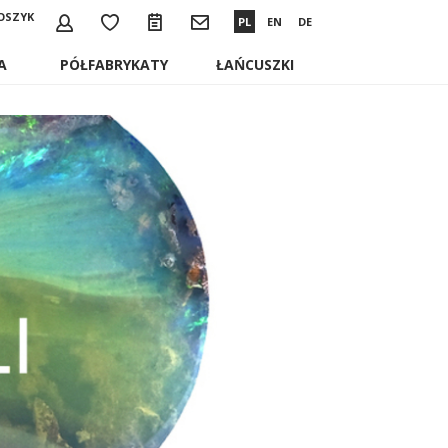
OSZYK
PL
EN
DE
A
PÓŁFABRYKATY
ŁAŃCUSZKI