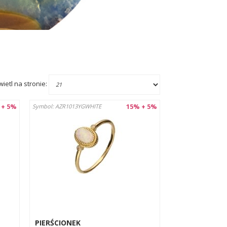
ietl na stronie:
 + 5%
15% + 5%
Symbol: AZR1013YGWHITE
PIERŚCIONEK