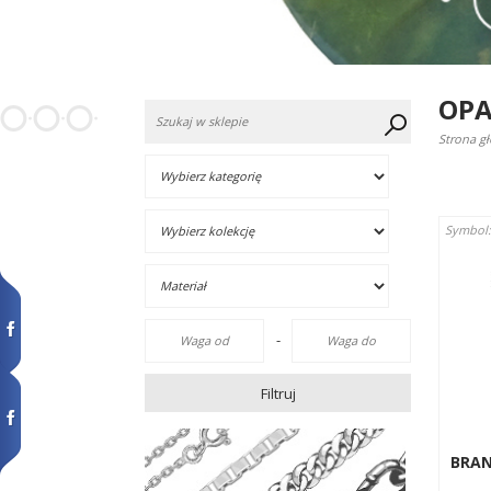
OPA
Strona g
Symbol
-
Filtruj
BRA