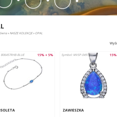
L
łówna
›
NASZE KOLEKCJE
›
OPAL
Wyśw
15% + 5%
15%
: B06457RHB-BLUE
Symbol: MVSP-0497B
NSOLETA
ZAWIESZKA