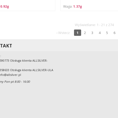
:
0.92g
Waga:
1.37g
Wyświetlane: 1 - 21 z 274
‹ Wstecz
1
2
3
4
5
6
TAKT
:
590773 Obsługa klienta ALLSILVER-
358633 Obsługa klienta ALLSILVER-ULA
nfo@allsilver.pl
my Pon-pt 8:00 - 16:00