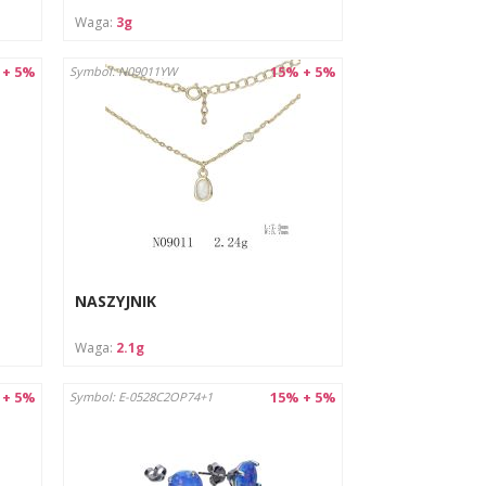
Waga:
3g
 + 5%
15% + 5%
Symbol: N09011YW
NASZYJNIK
Waga:
2.1g
 + 5%
15% + 5%
Symbol: E-0528C2OP74+1