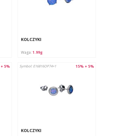
KOLCZYKI
Waga:
1.99g
 + 5%
15% + 5%
Symbol: E16816OP74+1
KOLCZYKI