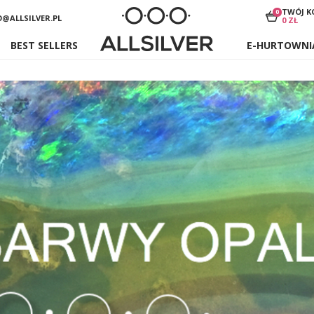
TWÓJ K
0
O@ALLSILVER.PL
0 ZŁ
BEST SELLERS
E-HURTOWNI