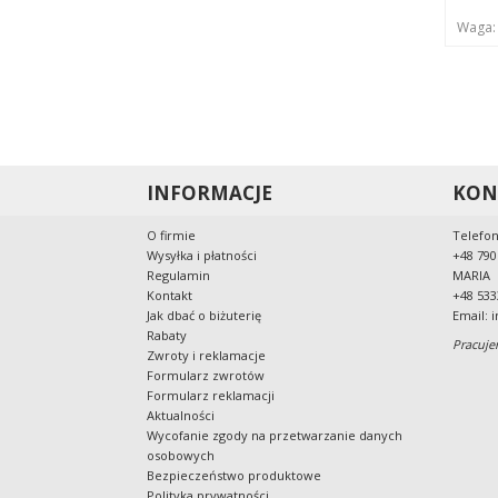
Waga
INFORMACJE
KON
O firmie
Telefon
Wysyłka i płatności
+48 790
Regulamin
MARIA
Kontakt
+48 533
Jak dbać o biżuterię
Email:
i
Rabaty
Pracuje
Zwroty i reklamacje
Formularz zwrotów
Formularz reklamacji
Aktualności
Wycofanie zgody na przetwarzanie danych
osobowych
Bezpieczeństwo produktowe
Polityka prywatności