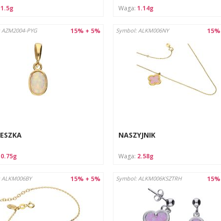
:
1.5g
Waga:
1.14g
15% + 5%
15%
: AZM2004-PYG
Symbol: ALKM006NY
ESZKA
NASZYJNIK
:
0.75g
Waga:
2.58g
15% + 5%
15%
: ALKM006BY
Symbol: ALKM006KSZTRH