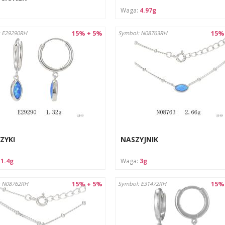
Waga:
4.97g
15% + 5%
15%
 E29290RH
Symbol: N08763RH
ZYKI
NASZYJNIK
:
1.4g
Waga:
3g
15% + 5%
15%
: N08762RH
Symbol: E31472RH