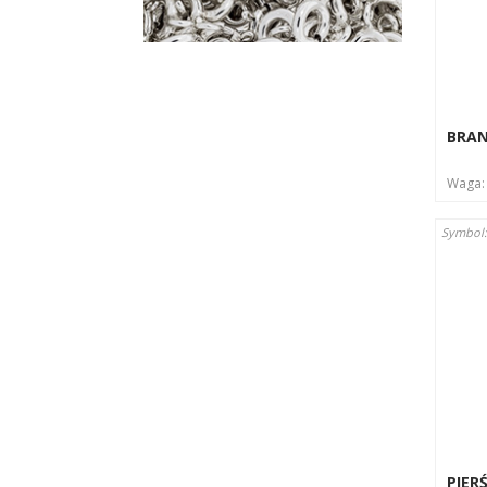
BRA
Waga
Symbol
PIER