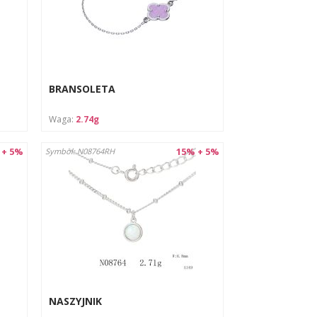
BRANSOLETA
Waga:
2.74g
 + 5%
15% + 5%
Symbol: N08764RH
NASZYJNIK