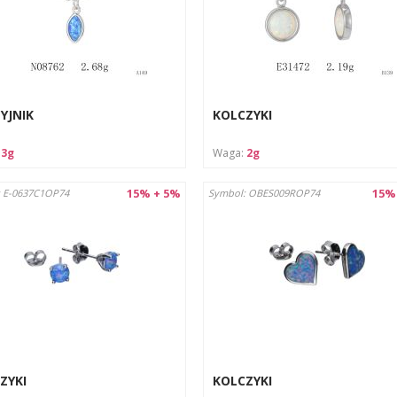
YJNIK
KOLCZYKI
:
3g
Waga:
2g
15% + 5%
15%
 E-0637C1OP74
Symbol: OBES009ROP74
ZYKI
KOLCZYKI