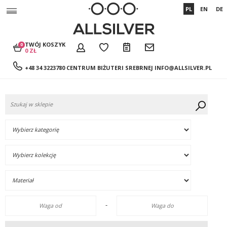
PL
EN
DE
TWÓJ KOSZYK
0
0 ZŁ
+48 34 3223780 CENTRUM BIŻUTERI SREBRNEJ
INFO@ALLSILVER.PL
-