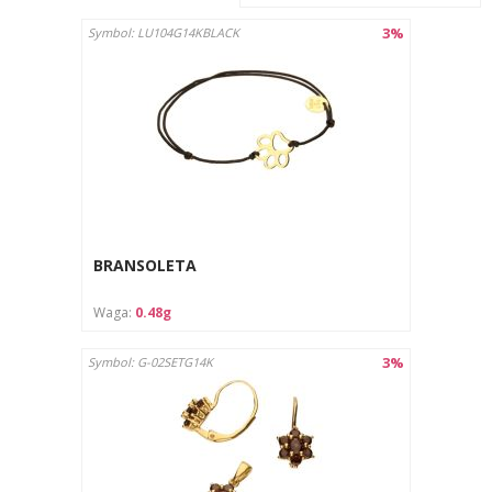
3%
Symbol: LU104G14KBLACK
BRANSOLETA
Waga:
0.48g
3%
Symbol: G-02SETG14K