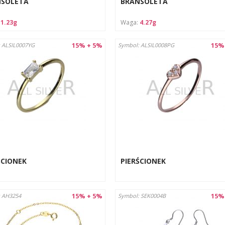
NSOLETA
BRANSOLETA
:
1.23g
Waga:
4.27g
15% + 5%
15%
 ALSIL0007YG
Symbol: ALSIL0008PG
ŚCIONEK
PIERŚCIONEK
15% + 5%
15%
 AH3254
Symbol: SEK0004B