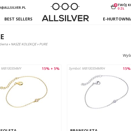
TWÓJ K
0
O@ALLSILVER.PL
0 ZŁ
BEST SELLERS
E-HURTOWNI
E
łówna
›
NASZE KOLEKCJE
›
PURE
Wyśw
15% + 5%
15%
: MB100354MY
Symbol: MB100354MRH
NSOLETA
BRANSOLETA