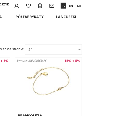
OSZYK
PL
EN
DE
A
PÓŁFABRYKATY
ŁAŃCUSZKI
ietl na stronie:
 + 5%
15% + 5%
Symbol: MB100353MY
BRANSOLETA