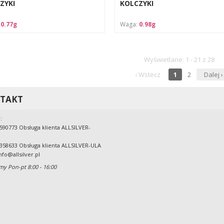
ZYKI
KOLCZYKI
:
0.77g
Waga:
0.98g
Wyświetlane: 1 - 21 z 28
‹ Wstecz
1
2
Dalej ›
TAKT
:
590773 Obsługa klienta ALLSILVER-
358633 Obsługa klienta ALLSILVER-ULA
nfo@allsilver.pl
my Pon-pt 8:00 - 16:00