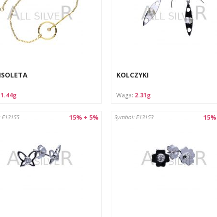
NSOLETA
KOLCZYKI
:
1.44g
Waga:
2.31g
15% + 5%
15%
 E13155
Symbol: E13153