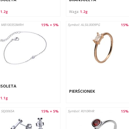
:
1.2g
Waga:
1.2g
15% + 5%
15%
: MB100353MRH
Symbol: ALSIL0009PG
NSOLETA
PIERŚCIONEK
:
1.1g
15% + 5%
15%
 SEJ0065A
Symbol: R010RHR