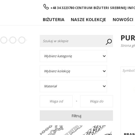
Menu
+48 34 3223780 CENTRUM BIŻUTERI SREBRNEJ
INF
BIŻUTERIA
NASZE KOLEKCJE
NOWOŚCI
PUR
Strona g
Symbol
-
Filtruj
BRA