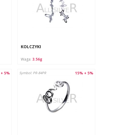
KOLCZYKI
Waga:
3.56g
 + 5%
15% + 5%
Symbol: PR-84PR