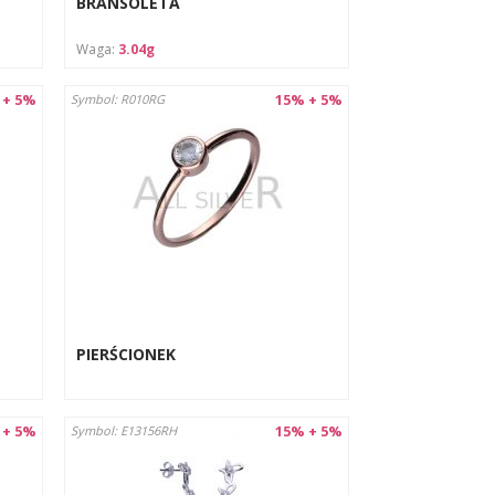
BRANSOLETA
Waga:
3.04g
 + 5%
15% + 5%
Symbol: R010RG
PIERŚCIONEK
 + 5%
15% + 5%
Symbol: E13156RH