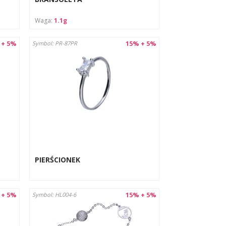
Waga:
1.1g
 + 5%
15% + 5%
Symbol: PR-87PR
PIERŚCIONEK
 + 5%
15% + 5%
Symbol: HL004-6