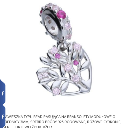
ZAWIESZKA TYPU BEAD PASUJĄCA NA BRANSOLETY MODUŁOWE O
ŚREDNICY 3MM, SREBRO PRÓBY 925 RODOWANE, RÓŻOWE CYRKONIE,
SERCE, DRZEWO ŻYCIA, AŻUR.