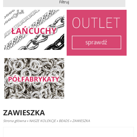
Filtruj
ZAWIESZKA
Strona główna
›
NASZE KOLEKCJE
›
BEADS
›
ZAWIESZKA