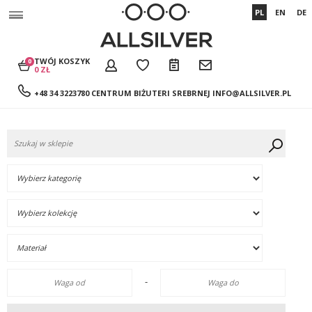
PL
EN
DE
TWÓJ KOSZYK
0
0 ZŁ
+48 34 3223780 CENTRUM BIŻUTERI SREBRNEJ
INFO@ALLSILVER.PL
-