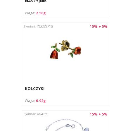
NASZYJNIK
Unikaj kontaktu biżuterii z chemikaliami (np. perfumami,
detergentami), które mogą uszkodzić jej powierzchnię.
Waga:
2.56g
Chronić przed wilgocią i przechowywać w suchym miejscu.
Instrukcja pielęgnacji:
15% + 5%
Symbol: 7E32327YG
Czyścić za pomocą miękkiej ściereczki przeznaczonej do
biżuterii.
Przechowywać w osobnym woreczku lub pudełku, aby
uniknąć zarysowań
KOLCZYKI
Waga:
0.92g
15% + 5%
Symbol: AH4185