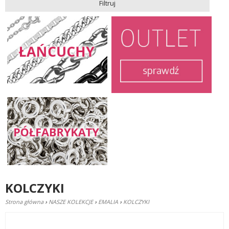
Filtruj
KOLCZYKI
Strona główna
›
NASZE KOLEKCJE
›
EMALIA
›
KOLCZYKI