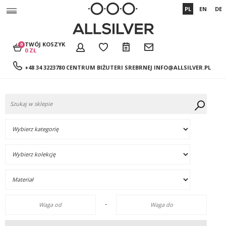
PL
EN
DE
TWÓJ KOSZYK
0
0 ZŁ
+48 34 3223780 CENTRUM BIŻUTERI SREBRNEJ
INFO@ALLSILVER.PL
-