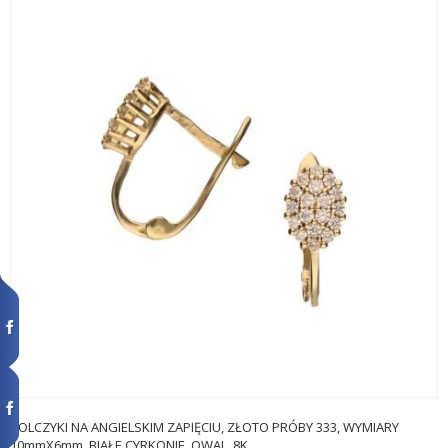
KOLCZYKI NA ANGIELSKIM ZAPIĘCIU, ZŁOTO PRÓBY 333, WYMIARY
10mmX6mm, BIAŁE CYRKONIE, OWAL, 8K.