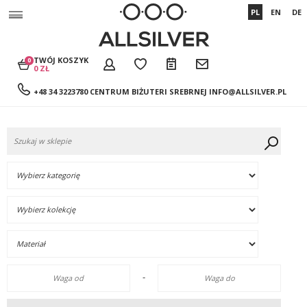
PL
EN
DE
TWÓJ KOSZYK
0
0 ZŁ
+48 34 3223780 CENTRUM BIŻUTERI SREBRNEJ
INFO@ALLSILVER.PL
-