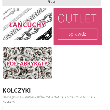
Filtruj
KOLCZYKI
Strona główna
›
Biżuteria
›
BIŻUTERIA ZŁOTA 333
›
KOLCZYKI ZŁOTE 333
›
KOLCZYKI