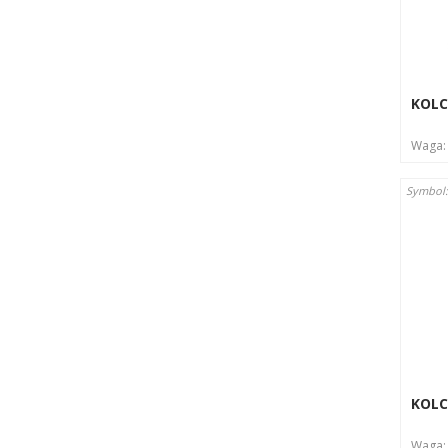
Instruk
Czy
Prz
KOLC
Waga
Symbol
KOLC
Waga