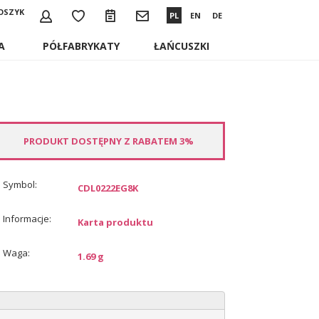
OSZYK
PL
EN
DE
A
PÓŁFABRYKATY
ŁAŃCUSZKI
PRODUKT DOSTĘPNY Z RABATEM 3%
Symbol:
CDL0222EG8K
Informacje:
Karta produktu
Waga:
1.69 g