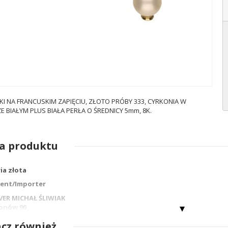
KI NA FRANCUSKIM ZAPIĘCIU, ZŁOTO PRÓBY 333, CYRKONIA W
 BIAŁYM PLUS BIAŁA PERŁA O ŚREDNICY 5mm, 8K.
a produktu
ia złota
ent/Importer
LVER MICHAŁ ŚLIWIAK
ionów 90
 Częstochowa
cz również
lsilver.pl