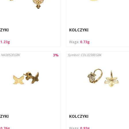
cja pielęgnacji:
ścić za pomocą miękkiej ściereczki przeznaczonej do biżuterii.
echowywać w osobnym woreczku lub pudełku, aby uniknąć zaryso
ZYKI
KOLCZYKI
:
1.23g
Waga:
0.73g
3%
: NK0052EG8K
Symbol: CDL0238EG8K
ZYKI
KOLCZYKI
:
0.76g
Waga:
0.93g