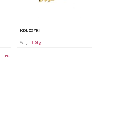
wań
KOLCZYKI
Waga:
1.01g
3%