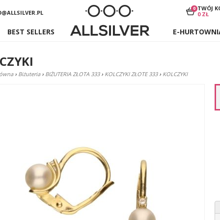
TWÓJ K
0
O@ALLSILVER.PL
0 ZŁ
BEST SELLERS
E-HURTOWNI
CZYKI
łówna
›
Biżuteria
›
BIŻUTERIA ZŁOTA 333
›
KOLCZYKI ZŁOTE 333
›
KOLCZYKI