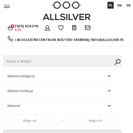
PL
EN
DE
TWÓJ KOSZYK
0
0 ZŁ
+48 34 3223780 CENTRUM BIŻUTERI SREBRNEJ
INFO@ALLSILVER.PL
-