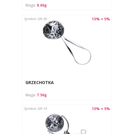
Waga:
8.66g
15% + 5%
Symbol: GR-30
GRZECHOTKA
Waga:
7.56g
15% + 5%
Symbol: GR-14