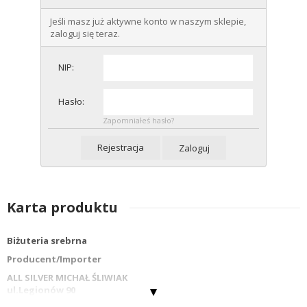
Jeśli masz już aktywne konto w naszym sklepie,
zaloguj się teraz.
NIP:
Hasło:
Zapomniałeś hasło?
Rejestracja
Zaloguj
Karta produktu
Biżuteria srebrna
Producent/Importer
ALL SILVER MICHAŁ ŚLIWIAK
ul.Legionów 90
42-202 Częstochowa