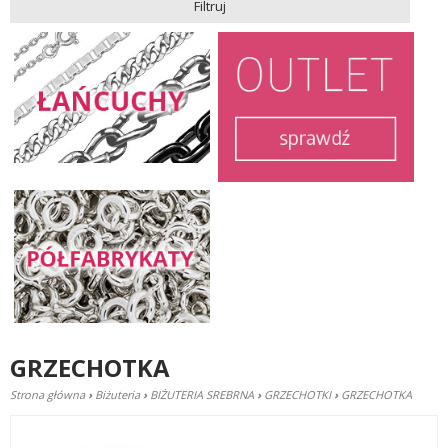
Filtruj
GRZECHOTKA
Strona główna
›
Biżuteria
›
BIŻUTERIA SREBRNA
›
GRZECHOTKI
›
GRZECHOTKA