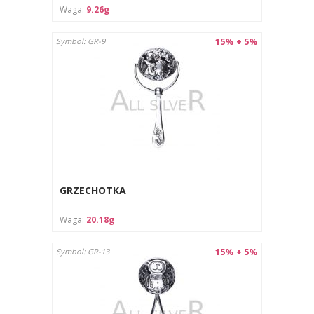
Waga:
9.26g
15% + 5%
Symbol: GR-9
GRZECHOTKA
Waga:
20.18g
15% + 5%
Symbol: GR-13