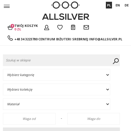
PL
EN
DE
TWÓJ KOSZYK
0
0 ZŁ
+48 34 3223780 CENTRUM BIŻUTERI SREBRNEJ
INFO@ALLSILVER.PL
-