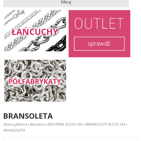
Filtruj
BRANSOLETA
Strona główna
›
Biżuteria
›
BIŻUTERIA ZŁOTA 333
›
BRANSOLETY ZŁOTE 333
›
BRANSOLETA