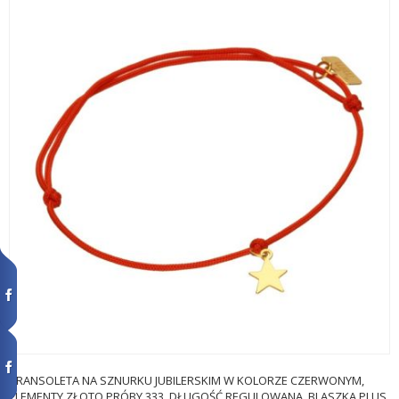
BRANSOLETA NA SZNURKU JUBILERSKIM W KOLORZE CZERWONYM,
ELEMENTY ZŁOTO PRÓBY 333, DŁUGOŚĆ REGULOWANA, BLASZKA PLUS