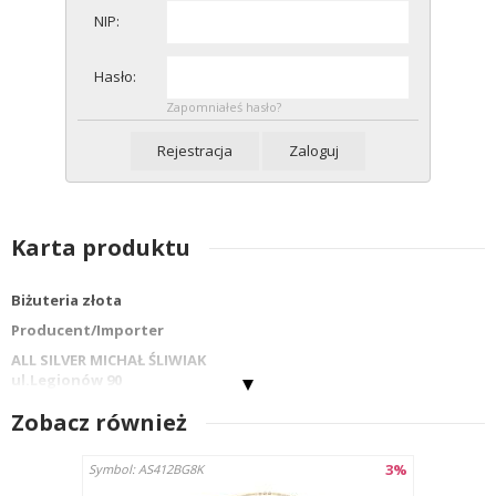
NIP:
Hasło:
Zapomniałeś hasło?
Rejestracja
Zaloguj
Karta produktu
Biżuteria złota
Producent/Importer
ALL SILVER MICHAŁ ŚLIWIAK
ul.Legionów 90
42-202 Częstochowa
Zobacz również
info@allsilver.pl
tel: 48343223780
3%
Symbol: AS412BG8K
Kraj : Polska
Nazwa wyrobu:BRANSOLETA LU092G8K-1RED