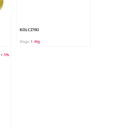
wań
KOLCZYKI
Waga:
1.49g
 + 5%