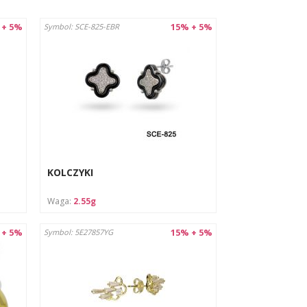
 + 5%
15% + 5%
Symbol: SCE-825-EBR
R oraz europejskimi normami dotyczącymi
akiem imiennym producenta/importera,
ujemy się do wszystkich obowiązków nałożonych
KOLCZYKI
 zapewnia trwałość i odporność na uszkodzenia
Waga:
2.55g
 Probiercze oraz europejskimi normami
 + 5%
15% + 5%
Symbol: 5E27857YG
ryzyko połknięcia małych elementów.
ami), które mogą uszkodzić jej powierzchnię.