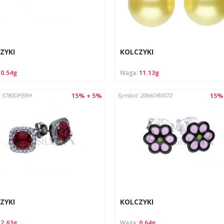
cja pielęgnacji:
ścić za pomocą miękkiej ściereczki przeznaczonej do biżuterii.
echowywać w osobnym woreczku lub pudełku, aby uniknąć zaryso
ZYKI
KOLCZYKI
:
0.54g
Waga:
11.13g
15% + 5%
15%
: 5780DPERH
Symbol: 2066OR0072
ZYKI
KOLCZYKI
:
2.63g
Waga:
0.64g