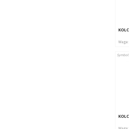
Instruk
Czy
Prz
KOLC
Waga
Symbol
KOLC
Waga