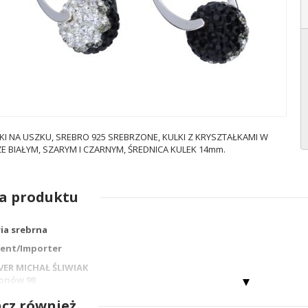
KI NA USZKU, SREBRO 925 SREBRZONE, KULKI Z KRYSZTAŁKAMI W
E BIAŁYM, SZARYM I CZARNYM, ŚREDNICA KULEK 14mm.
a produktu
ria srebrna
ent/Importer
LVER MICHAŁ ŚLIWIAK
ionów 90
 Częstochowa
cz również
lsilver.pl