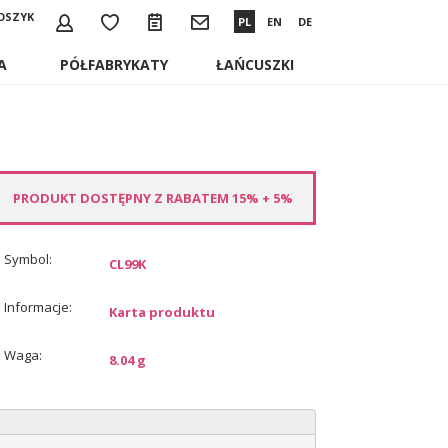
OSZYK
PL
EN
DE
A
PÓŁFABRYKATY
ŁAŃCUSZKI
PRODUKT DOSTĘPNY Z RABATEM 15% + 5%
Symbol:
CL99K
Informacje:
Karta produktu
Waga:
8.04 g