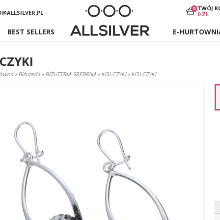
TWÓJ K
0
O@ALLSILVER.PL
0 ZŁ
BEST SELLERS
E-HURTOWNI
CZYKI
łówna
›
Biżuteria
›
BIŻUTERIA SREBRNA
›
KOLCZYKI
›
KOLCZYKI