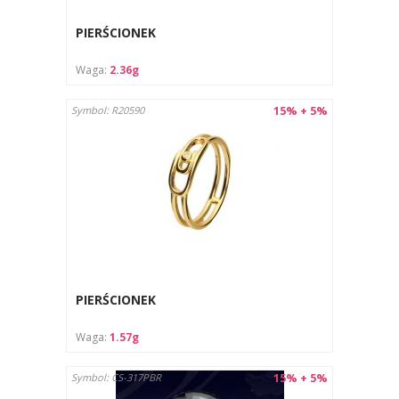
PIERŚCIONEK
Waga:
2.36g
15% + 5%
Symbol: R20590
PIERŚCIONEK
Waga:
1.57g
15% + 5%
Symbol: CS-317PBR