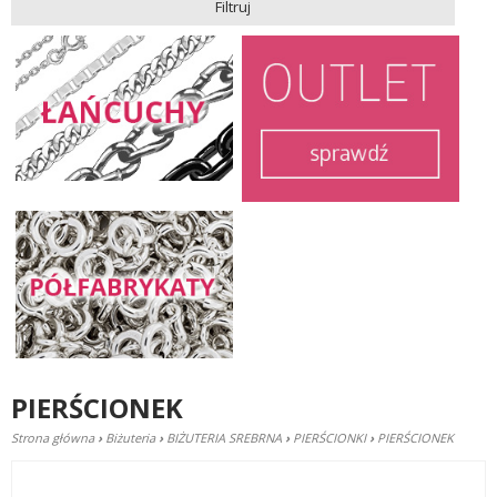
Filtruj
PIERŚCIONEK
Strona główna
›
Biżuteria
›
BIŻUTERIA SREBRNA
›
PIERŚCIONKI
›
PIERŚCIONEK