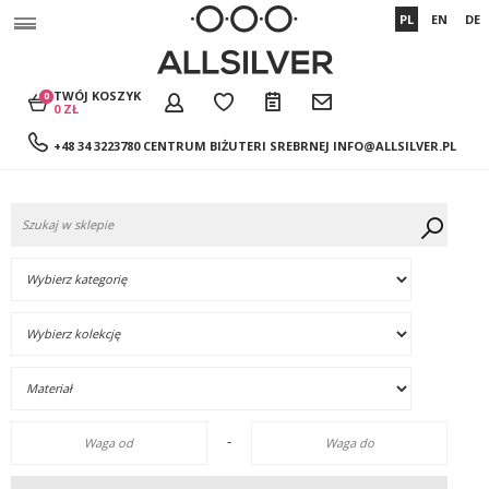
PL
EN
DE
TWÓJ KOSZYK
0
0 ZŁ
+48 34 3223780 CENTRUM BIŻUTERI SREBRNEJ
INFO@ALLSILVER.PL
-