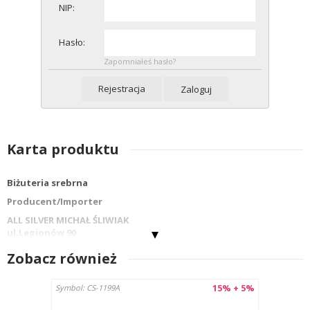
NIP:
Hasło:
Zapomniałeś hasło?
Rejestracja
Zaloguj
Karta produktu
Biżuteria srebrna
Producent/Importer
ALL SILVER MICHAŁ ŚLIWIAK
ul.Legionów 90
42-202 Częstochowa
Zobacz również
info@allsilver.pl
tel: 48343223780
15% + 5%
Symbol: CS-1199A
Kraj : Polska
Nazwa wyrobu:PIERŚCIONEK MR11366-SA