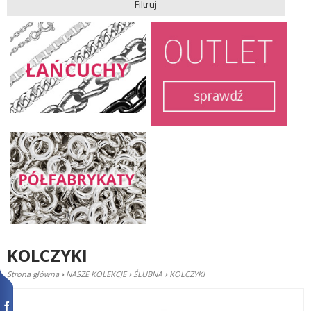
Filtruj
KOLCZYKI
Strona główna
›
NASZE KOLEKCJE
›
ŚLUBNA
›
KOLCZYKI