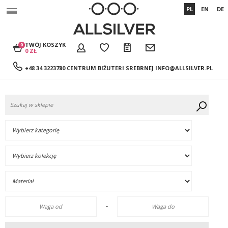
PL
EN
DE
TWÓJ KOSZYK
0
0 ZŁ
+48 34 3223780 CENTRUM BIŻUTERI SREBRNEJ
INFO@ALLSILVER.PL
-