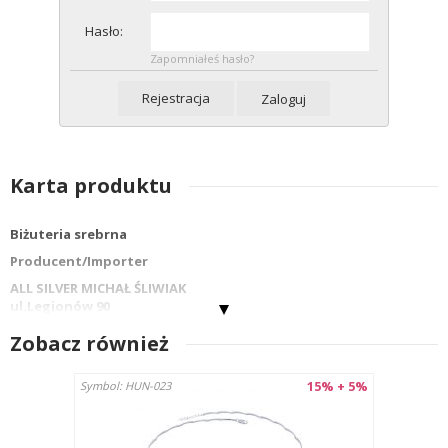
Hasło:
Zapomniałeś hasło?
Rejestracja
Zaloguj
Karta produktu
Biżuteria srebrna
Producent/Importer
ALL SILVER MICHAŁ ŚLIWIAK
ul.Legionów 90
42-202 Częstochowa
Zobacz również
info@allsilver.pl
tel: 48343223780
15% + 5%
Symbol: HUN-023
Kraj : Polska
Nazwa wyrobu:KOLCZYKI HUK-023
Materiał: Srebro próby 925