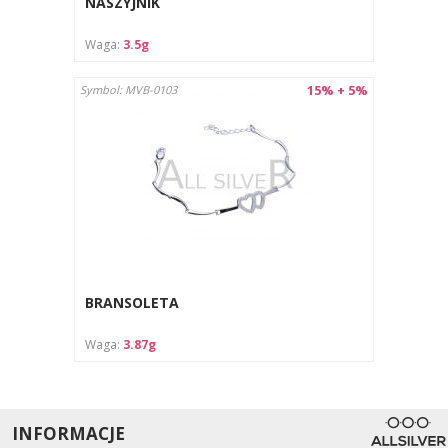
NASZYJNIK
Unikaj kontaktu biżuterii z chemikaliami (np. perfumami,
detergentami), które mogą uszkodzić jej powierzchnię.
Waga:
3.5g
Chronić przed wilgocią i przechowywać w suchym miejscu.
Instrukcja pielęgnacji:
15% + 5%
Symbol: MVB-0103
Czyścić za pomocą miękkiej ściereczki przeznaczonej do
biżuterii.
Przechowywać w osobnym woreczku lub pudełku, aby
uniknąć zarysowań
BRANSOLETA
Waga:
3.87g
INFORMACJE